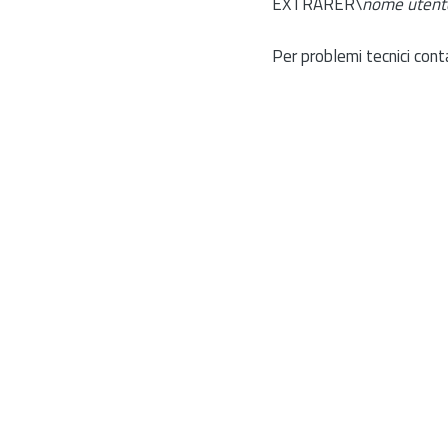
EXTRARER\
nome utent
Per problemi tecnici cont