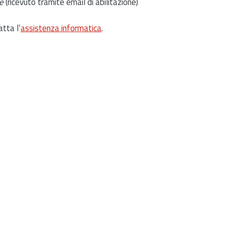
e
(ricevuto tramite email di abilitazione)
atta l’
assistenza informatica
.