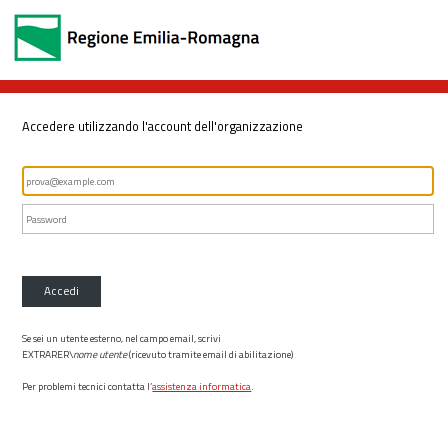
Accedere utilizzando l'account dell'organizzazione
Accedi
Se sei un utente esterno, nel campo email, scrivi
EXTRARER\
nome utente
(ricevuto tramite email di abilitazione)
Per problemi tecnici contatta l’
assistenza informatica
.