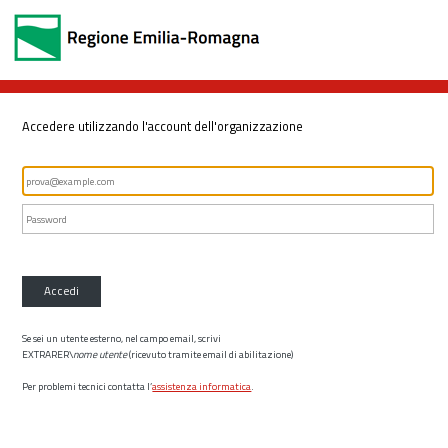
Accedere utilizzando l'account dell'organizzazione
Accedi
Se sei un utente esterno, nel campo email, scrivi
EXTRARER\
nome utente
(ricevuto tramite email di abilitazione)
Per problemi tecnici contatta l’
assistenza informatica
.