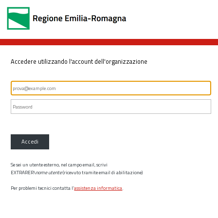
Accedere utilizzando l'account dell'organizzazione
Accedi
Se sei un utente esterno, nel campo email, scrivi
EXTRARER\
nome utente
(ricevuto tramite email di abilitazione)
Per problemi tecnici contatta l’
assistenza informatica
.