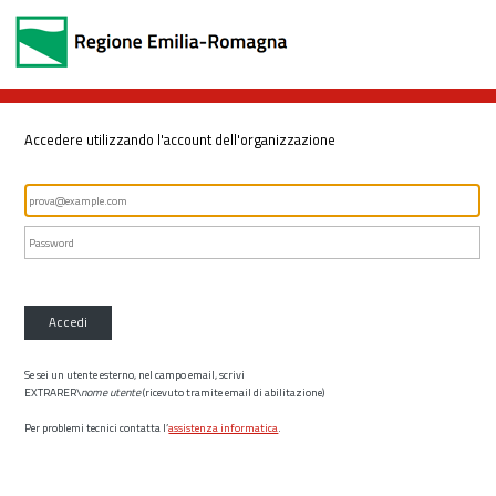
Accedere utilizzando l'account dell'organizzazione
Accedi
Se sei un utente esterno, nel campo email, scrivi
EXTRARER\
nome utente
(ricevuto tramite email di abilitazione)
Per problemi tecnici contatta l’
assistenza informatica
.