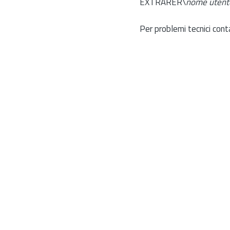
EXTRARER\
nome utent
Per problemi tecnici cont