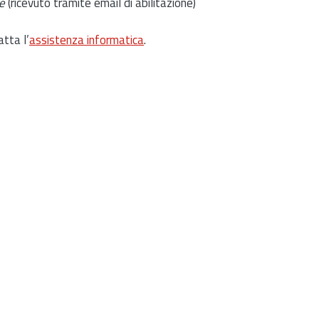
e
(ricevuto tramite email di abilitazione)
atta l’
assistenza informatica
.