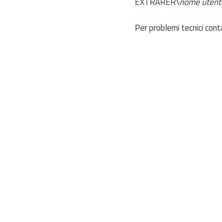
EXTRARER\
nome utent
Per problemi tecnici cont