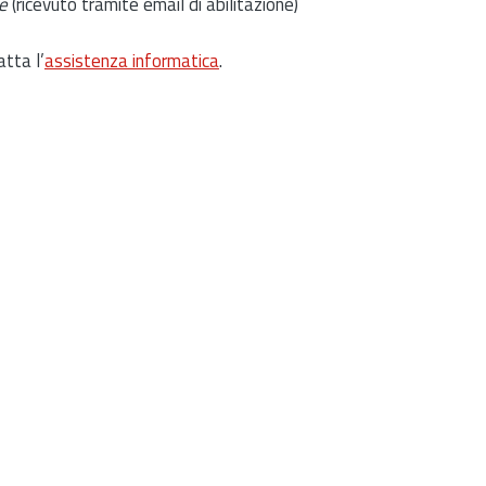
e
(ricevuto tramite email di abilitazione)
atta l’
assistenza informatica
.