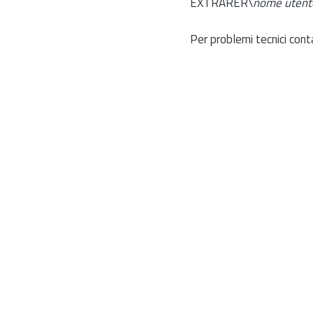
EXTRARER\
nome utent
Per problemi tecnici cont