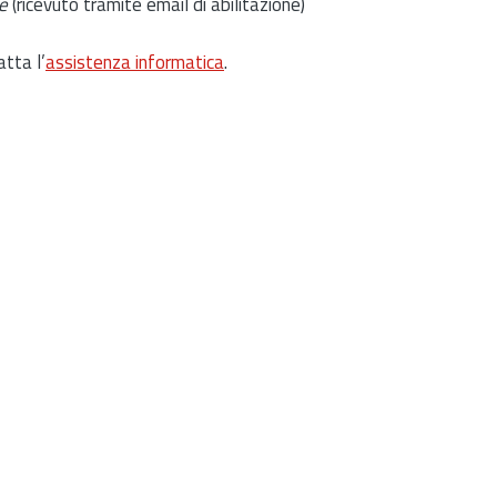
e
(ricevuto tramite email di abilitazione)
atta l’
assistenza informatica
.