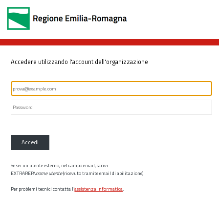
Accedere utilizzando l'account dell'organizzazione
Accedi
Se sei un utente esterno, nel campo email, scrivi
EXTRARER\
nome utente
(ricevuto tramite email di abilitazione)
Per problemi tecnici contatta l’
assistenza informatica
.