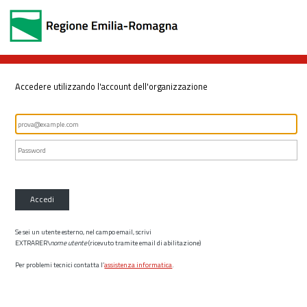
Accedere utilizzando l'account dell'organizzazione
Accedi
Se sei un utente esterno, nel campo email, scrivi
EXTRARER\
nome utente
(ricevuto tramite email di abilitazione)
Per problemi tecnici contatta l’
assistenza informatica
.