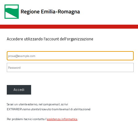
Accedere utilizzando l'account dell'organizzazione
Accedi
Se sei un utente esterno, nel campo email, scrivi
EXTRARER\
nome utente
(ricevuto tramite email di abilitazione)
Per problemi tecnici contatta l’
assistenza informatica
.