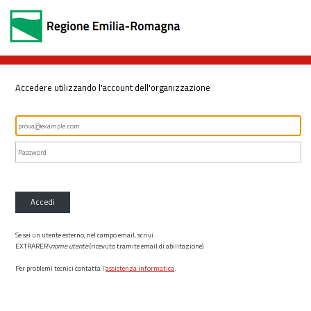
Accedere utilizzando l'account dell'organizzazione
Accedi
Se sei un utente esterno, nel campo email, scrivi
EXTRARER\
nome utente
(ricevuto tramite email di abilitazione)
Per problemi tecnici contatta l’
assistenza informatica
.