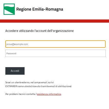
Accedere utilizzando l'account dell'organizzazione
Accedi
Se sei un utente esterno, nel campo email, scrivi
EXTRARER\
nome utente
(ricevuto tramite email di abilitazione)
Per problemi tecnici contatta l’
assistenza informatica
.