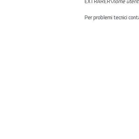
EXTRARER\
nome utent
Per problemi tecnici cont