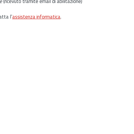
e
(ricevuto tramite email di abilitazione)
atta l’
assistenza informatica
.