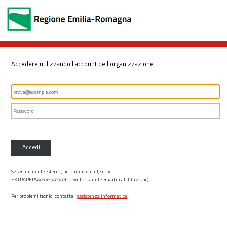
Accedere utilizzando l'account dell'organizzazione
Accedi
Se sei un utente esterno, nel campo email, scrivi
EXTRARER\
nome utente
(ricevuto tramite email di abilitazione)
Per problemi tecnici contatta l’
assistenza informatica
.