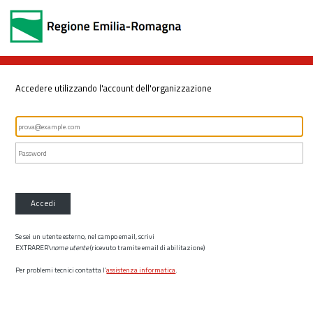
Accedere utilizzando l'account dell'organizzazione
Accedi
Se sei un utente esterno, nel campo email, scrivi
EXTRARER\
nome utente
(ricevuto tramite email di abilitazione)
Per problemi tecnici contatta l’
assistenza informatica
.