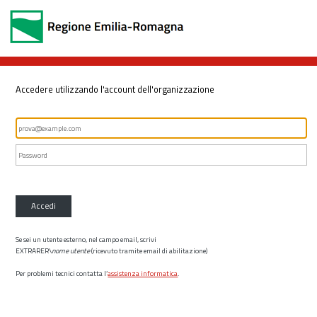
Accedere utilizzando l'account dell'organizzazione
Accedi
Se sei un utente esterno, nel campo email, scrivi
EXTRARER\
nome utente
(ricevuto tramite email di abilitazione)
Per problemi tecnici contatta l’
assistenza informatica
.