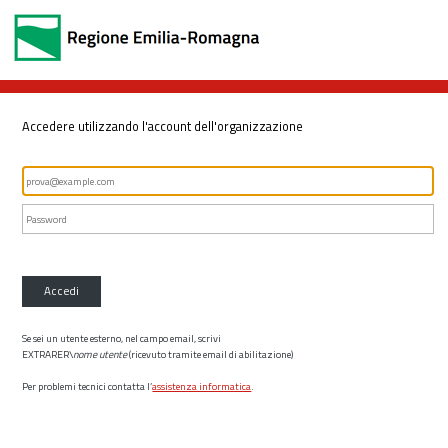
Accedere utilizzando l'account dell'organizzazione
Accedi
Se sei un utente esterno, nel campo email, scrivi
EXTRARER\
nome utente
(ricevuto tramite email di abilitazione)
Per problemi tecnici contatta l’
assistenza informatica
.