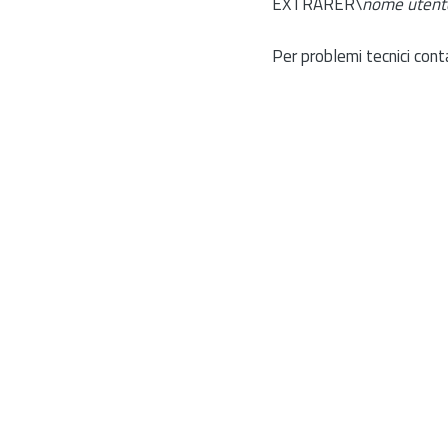
EXTRARER\
nome utent
Per problemi tecnici cont