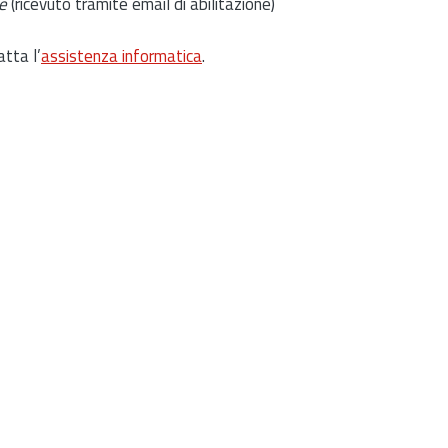
e
(ricevuto tramite email di abilitazione)
atta l’
assistenza informatica
.