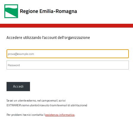
Accedere utilizzando l'account dell'organizzazione
Accedi
Se sei un utente esterno, nel campo email, scrivi
EXTRARER\
nome utente
(ricevuto tramite email di abilitazione)
Per problemi tecnici contatta l’
assistenza informatica
.