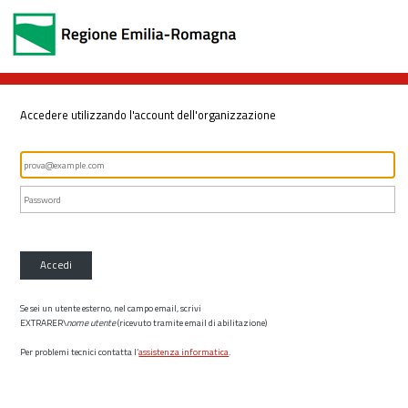
Accedere utilizzando l'account dell'organizzazione
Accedi
Se sei un utente esterno, nel campo email, scrivi
EXTRARER\
nome utente
(ricevuto tramite email di abilitazione)
Per problemi tecnici contatta l’
assistenza informatica
.