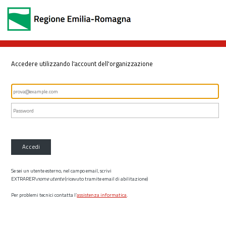
Accedere utilizzando l'account dell'organizzazione
Accedi
Se sei un utente esterno, nel campo email, scrivi
EXTRARER\
nome utente
(ricevuto tramite email di abilitazione)
Per problemi tecnici contatta l’
assistenza informatica
.