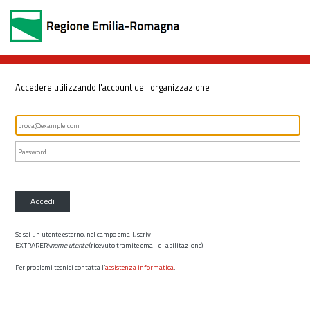
Accedere utilizzando l'account dell'organizzazione
Accedi
Se sei un utente esterno, nel campo email, scrivi
EXTRARER\
nome utente
(ricevuto tramite email di abilitazione)
Per problemi tecnici contatta l’
assistenza informatica
.