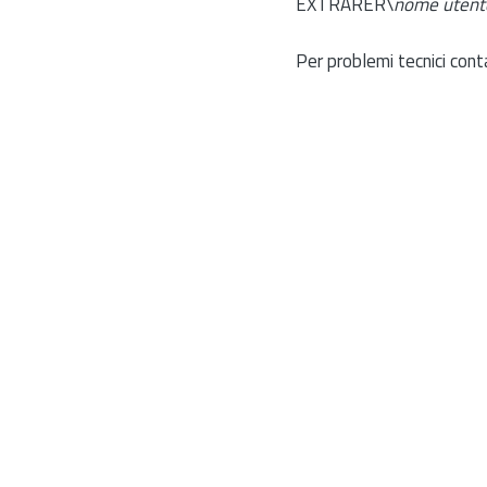
EXTRARER\
nome utent
Per problemi tecnici cont