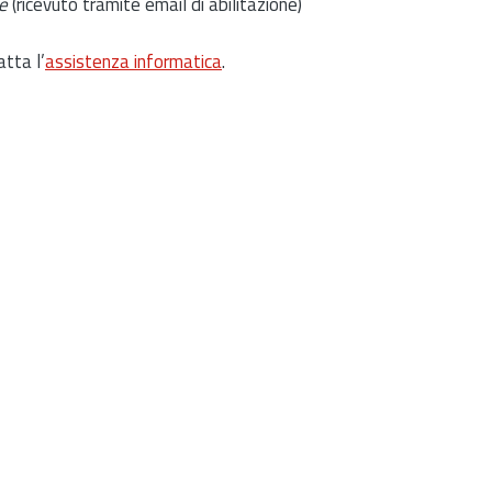
e
(ricevuto tramite email di abilitazione)
atta l’
assistenza informatica
.