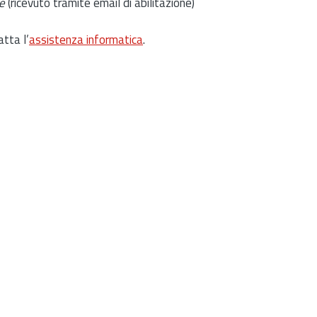
e
(ricevuto tramite email di abilitazione)
atta l’
assistenza informatica
.