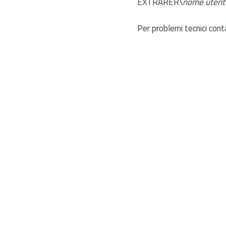
EXTRARER\
nome utent
Per problemi tecnici cont