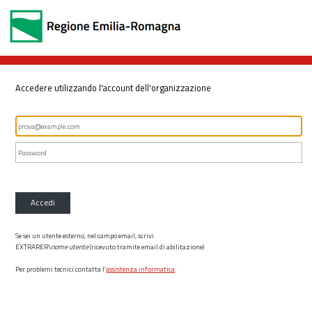
Accedere utilizzando l'account dell'organizzazione
Accedi
Se sei un utente esterno, nel campo email, scrivi
EXTRARER\
nome utente
(ricevuto tramite email di abilitazione)
Per problemi tecnici contatta l’
assistenza informatica
.