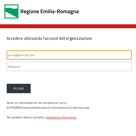
Accedere utilizzando l'account dell'organizzazione
Accedi
Se sei un utente esterno, nel campo email, scrivi
EXTRARER\
nome utente
(ricevuto tramite email di abilitazione)
Per problemi tecnici contatta l’
assistenza informatica
.