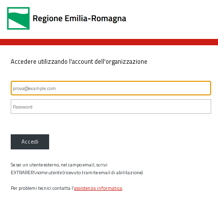
Accedere utilizzando l'account dell'organizzazione
Accedi
Se sei un utente esterno, nel campo email, scrivi
EXTRARER\
nome utente
(ricevuto tramite email di abilitazione)
Per problemi tecnici contatta l’
assistenza informatica
.