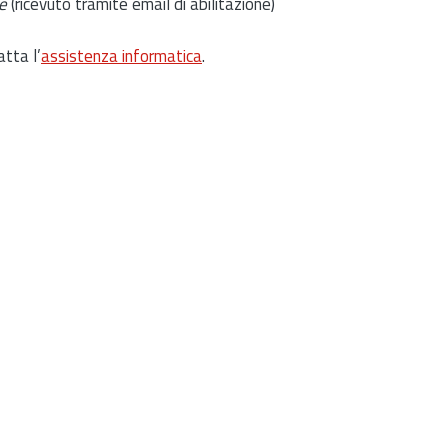
e
(ricevuto tramite email di abilitazione)
atta l’
assistenza informatica
.