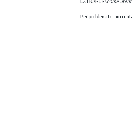
EXTRARER\
nome utent
Per problemi tecnici cont