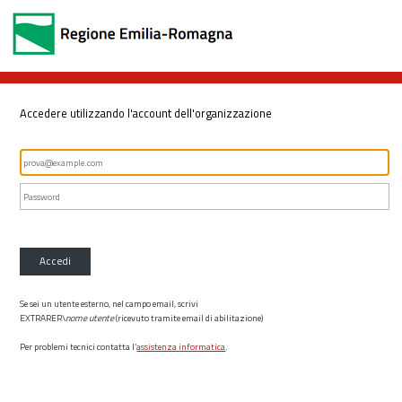
Accedere utilizzando l'account dell'organizzazione
Accedi
Se sei un utente esterno, nel campo email, scrivi
EXTRARER\
nome utente
(ricevuto tramite email di abilitazione)
Per problemi tecnici contatta l’
assistenza informatica
.