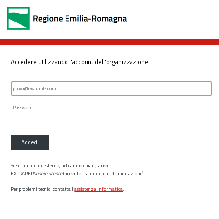
Accedere utilizzando l'account dell'organizzazione
Accedi
Se sei un utente esterno, nel campo email, scrivi
EXTRARER\
nome utente
(ricevuto tramite email di abilitazione)
Per problemi tecnici contatta l’
assistenza informatica
.