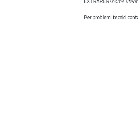
EXTRARER\
nome utent
Per problemi tecnici cont