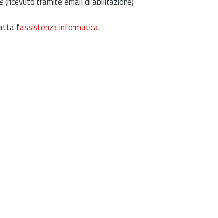
e
(ricevuto tramite email di abilitazione)
atta l’
assistenza informatica
.