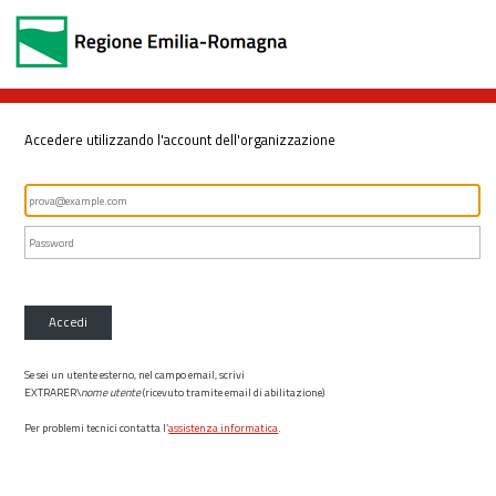
Accedere utilizzando l'account dell'organizzazione
Accedi
Se sei un utente esterno, nel campo email, scrivi
EXTRARER\
nome utente
(ricevuto tramite email di abilitazione)
Per problemi tecnici contatta l’
assistenza informatica
.