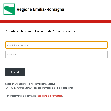
Accedere utilizzando l'account dell'organizzazione
Accedi
Se sei un utente esterno, nel campo email, scrivi
EXTRARER\
nome utente
(ricevuto tramite email di abilitazione)
Per problemi tecnici contatta l’
assistenza informatica
.