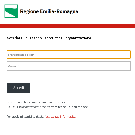
Accedere utilizzando l'account dell'organizzazione
Accedi
Se sei un utente esterno, nel campo email, scrivi
EXTRARER\
nome utente
(ricevuto tramite email di abilitazione)
Per problemi tecnici contatta l’
assistenza informatica
.