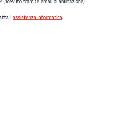
e
(ricevuto tramite email di abilitazione)
atta l’
assistenza informatica
.