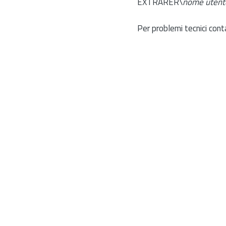
EXTRARER\
nome utent
Per problemi tecnici cont