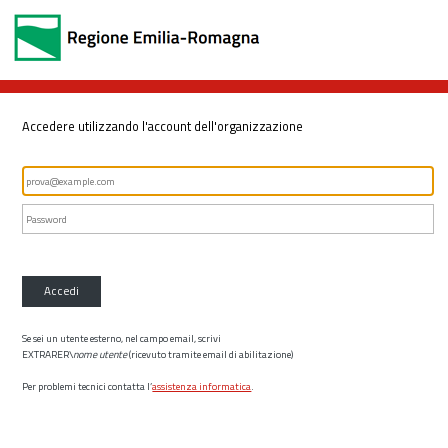
Accedere utilizzando l'account dell'organizzazione
Accedi
Se sei un utente esterno, nel campo email, scrivi
EXTRARER\
nome utente
(ricevuto tramite email di abilitazione)
Per problemi tecnici contatta l’
assistenza informatica
.