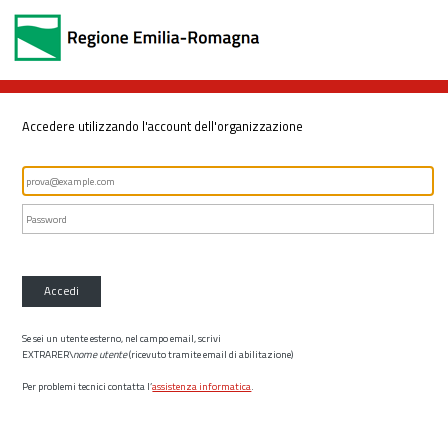
Accedere utilizzando l'account dell'organizzazione
Accedi
Se sei un utente esterno, nel campo email, scrivi
EXTRARER\
nome utente
(ricevuto tramite email di abilitazione)
Per problemi tecnici contatta l’
assistenza informatica
.