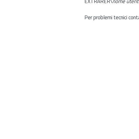
EXTRARER\
nome utent
Per problemi tecnici cont