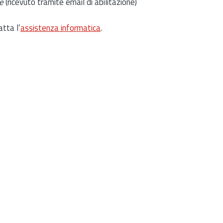
e
(ricevuto tramite email di abilitazione)
atta l’
assistenza informatica
.