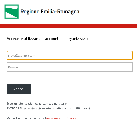
Accedere utilizzando l'account dell'organizzazione
Accedi
Se sei un utente esterno, nel campo email, scrivi
EXTRARER\
nome utente
(ricevuto tramite email di abilitazione)
Per problemi tecnici contatta l’
assistenza informatica
.