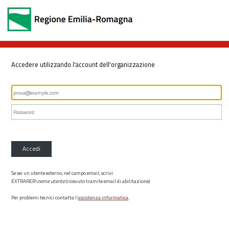
Accedere utilizzando l'account dell'organizzazione
Accedi
Se sei un utente esterno, nel campo email, scrivi
EXTRARER\
nome utente
(ricevuto tramite email di abilitazione)
Per problemi tecnici contatta l’
assistenza informatica
.