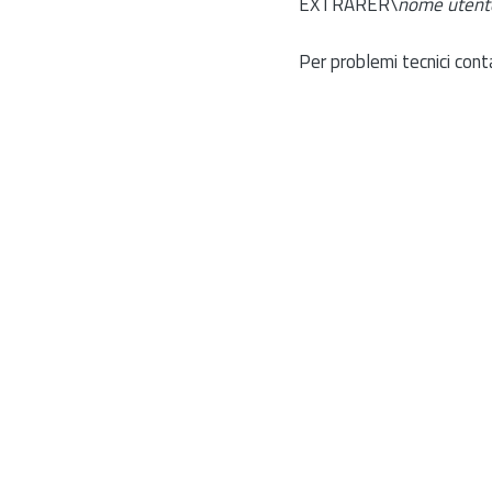
EXTRARER\
nome utent
Per problemi tecnici cont