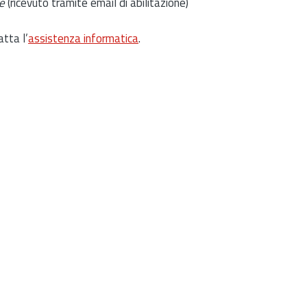
e
(ricevuto tramite email di abilitazione)
atta l’
assistenza informatica
.