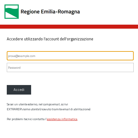
Accedere utilizzando l'account dell'organizzazione
Accedi
Se sei un utente esterno, nel campo email, scrivi
EXTRARER\
nome utente
(ricevuto tramite email di abilitazione)
Per problemi tecnici contatta l’
assistenza informatica
.