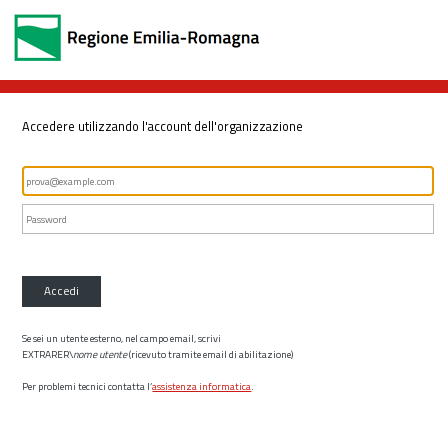
Accedere utilizzando l'account dell'organizzazione
Accedi
Se sei un utente esterno, nel campo email, scrivi
EXTRARER\
nome utente
(ricevuto tramite email di abilitazione)
Per problemi tecnici contatta l’
assistenza informatica
.