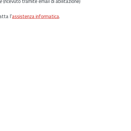
e
(ricevuto tramite email di abilitazione)
atta l’
assistenza informatica
.