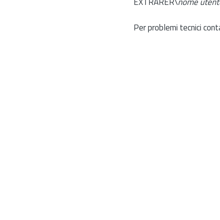
EXTRARER\
nome utent
Per problemi tecnici cont