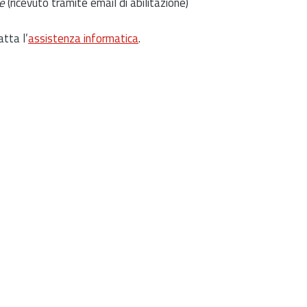
e
(ricevuto tramite email di abilitazione)
atta l’
assistenza informatica
.