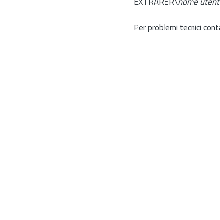
EXTRARER\
nome utent
Per problemi tecnici cont