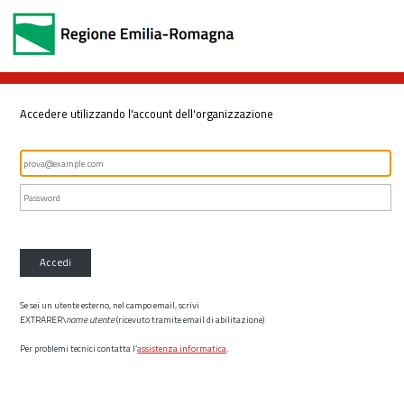
Accedere utilizzando l'account dell'organizzazione
Accedi
Se sei un utente esterno, nel campo email, scrivi
EXTRARER\
nome utente
(ricevuto tramite email di abilitazione)
Per problemi tecnici contatta l’
assistenza informatica
.