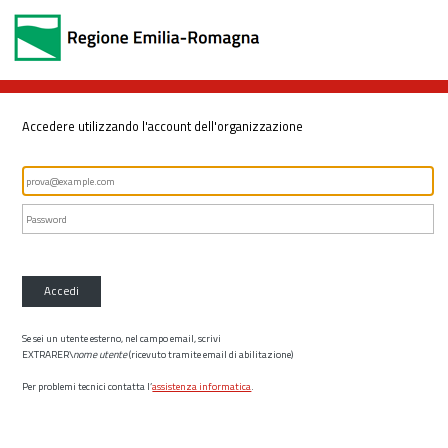
Accedere utilizzando l'account dell'organizzazione
Accedi
Se sei un utente esterno, nel campo email, scrivi
EXTRARER\
nome utente
(ricevuto tramite email di abilitazione)
Per problemi tecnici contatta l’
assistenza informatica
.