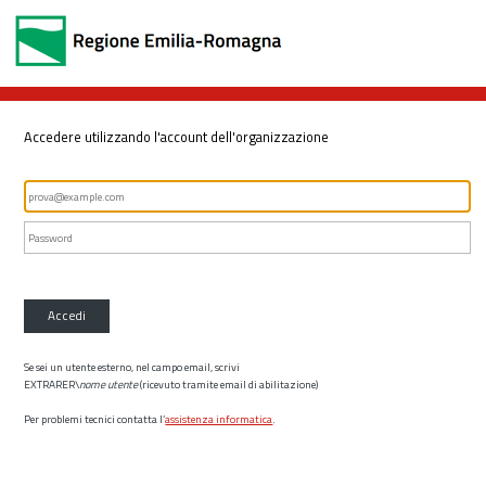
Accedere utilizzando l'account dell'organizzazione
Accedi
Se sei un utente esterno, nel campo email, scrivi
EXTRARER\
nome utente
(ricevuto tramite email di abilitazione)
Per problemi tecnici contatta l’
assistenza informatica
.