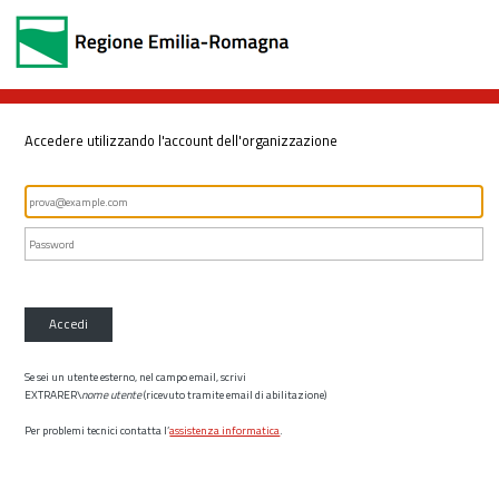
Accedere utilizzando l'account dell'organizzazione
Accedi
Se sei un utente esterno, nel campo email, scrivi
EXTRARER\
nome utente
(ricevuto tramite email di abilitazione)
Per problemi tecnici contatta l’
assistenza informatica
.